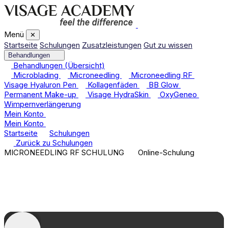
Menü
✕
Startseite
Schulungen
Zusatzleistungen
Gut zu wissen
Behandlungen
Behandlungen (Übersicht)
Microblading
Microneedling
Microneedling RF
Visage Hyaluron Pen
Kollagenfäden
BB Glow
Permanent Make-up
Visage HydraSkin
OxyGeneo
Wimpernverlängerung
Mein Konto
Mein Konto
Startseite
Schulungen
Microneedling RF
Zurück zu Schulungen
MICRONEEDLING RF SCHULUNG
Online-Schulung
Microneedling RF
1 Tag
480,00 €
Zertifikat inklusive