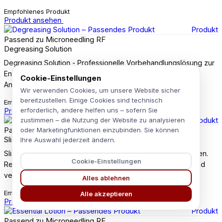
Empfohlenes Produkt
Produkt ansehen
Produkt
Passend zu Microneedling RF
Degreasing Solution
Degreasing Solution - Professionelle Vorbehandlungslösung zur
Entfettung und Vorbereitung der Haut vor ästhetischen
Cookie-Einstellungen
Anwendungen.
Wir verwenden Cookies, um unsere Website sicher
bereitzustellen. Einige Cookies sind technisch
Empfohlenes Produkt
Produkt ansehen
erforderlich, andere helfen uns – sofern Sie
Produkt
zustimmen – die Nutzung der Website zu analysieren
Passend zu Microneedling RF
oder Marketingfunktionen einzubinden. Sie können
Slim fit Body
Ihre Auswahl jederzeit ändern.
Slim fit Body - Straffendes Körperserum für die Problemzonen.
Cookie-Einstellungen
Regt die Mikrozirkulation an, fördert die Fettverbrennung und
verbessert das Hautbild.
Alles ablehnen
Empfohlenes Produkt
Alle akzeptieren
Produkt ansehen
Produkt
Passend zu Microneedling RF