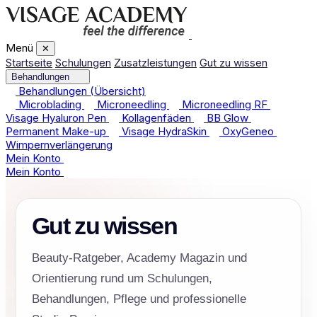
Menü
✕
Startseite
Schulungen
Zusatzleistungen
Gut zu wissen
Behandlungen
Behandlungen (Übersicht)
Microblading
Microneedling
Microneedling RF
Visage Hyaluron Pen
Kollagenfäden
BB Glow
Permanent Make-up
Visage HydraSkin
OxyGeneo
Wimpernverlängerung
Mein Konto
Mein Konto
Gut zu wissen
Beauty-Ratgeber, Academy Magazin und
Orientierung rund um Schulungen,
Behandlungen, Pflege und professionelle