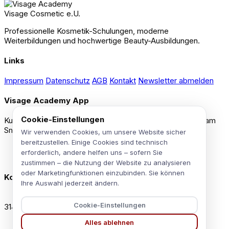
Visage Cosmetic e.U.
Professionelle Kosmetik-Schulungen, moderne
Weiterbildungen und hochwertige Beauty-Ausbildungen.
Links
Impressum
Datenschutz
AGB
Kontakt
Newsletter abmelden
Visage Academy App
Cookie-Einstellungen
Kurszugang, Videos, Dokumente und Zertifikate bequem am
Smartphone nutzen.
Wir verwenden Cookies, um unsere Website sicher
bereitzustellen. Einige Cookies sind technisch
App Store
Verfügbar
Download im
erforderlich, andere helfen uns – sofern Sie
Google Play
Bald verfügbar
Bald bei
zustimmen – die Nutzung der Website zu analysieren
oder Marketingfunktionen einzubinden. Sie können
Kontakt
Ihre Auswahl jederzeit ändern.
Alpenblickgasse 6/3
Cookie-Einstellungen
3142 Perschling
Alles ablehnen
office@visage-cosmetic.at
+436767444740